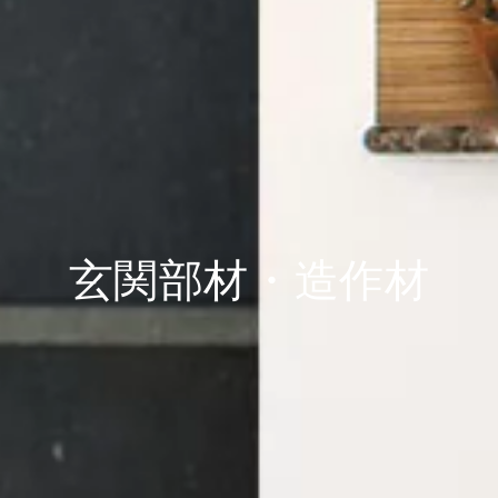
玄関部材・造作材