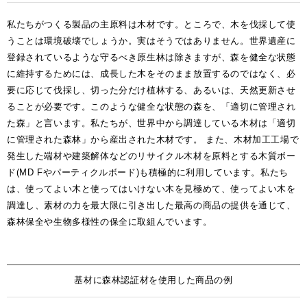
私たちがつくる製品の主原料は木材です。ところで、木を伐採して使
うことは環境破壊でしょうか。実はそうではありません。世界遺産に
登録されているような守るべき原生林は除きますが、森を健全な状態
に維持するためには、成長した木をそのまま放置するのではなく、必
要に応じて伐採し、切った分だけ植林する、あるいは、天然更新させ
ることが必要です。このような健全な状態の森を、「適切に管理され
た森」と言います。私たちが、世界中から調達している木材は「適切
に管理された森林」から産出された木材です。 また、木材加工工場で
発生した端材や建築解体などのリサイクル木材を原料とする木質ボー
ド(MD Fやパーティクルボード)も積極的に利用しています。私たち
は、使ってよい木と使ってはいけない木を見極めて、使ってよい木を
調達し、素材の力を最大限に引き出した最高の商品の提供を通じて、
森林保全や生物多様性の保全に取組んでいます。
基材に森林認証材を使用した商品の例