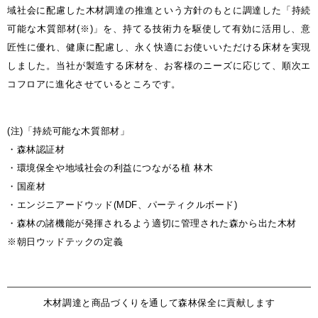
域社会に配慮した木材調達の推進という方針のもとに調達した「持続
可能な木質部材(※)」を、持てる技術力を駆使して有効に活用し、意
Select Language
ENGLISH
匠性に優れ、健康に配慮し、永く快適にお使いいただける床材を実現
しました。当社が製造する床材を、お客様のニーズに応じて、順次エ
コフロアに進化させているところです。
(注)「持続可能な木質部材」
・森林認証材
・環境保全や地域社会の利益につながる植 林木
・国産材
・エンジニアードウッド(MDF、パーティクルボード)
・森林の諸機能が発揮されるよう適切に管理された森から出た木材
※朝日ウッドテックの定義
木材調達と商品づくりを通して森林保全に貢献します