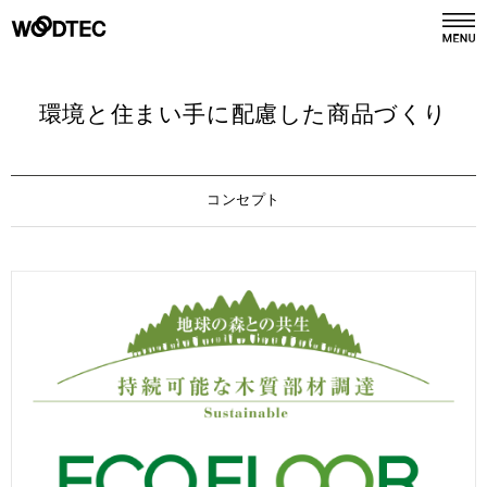
デジタルカタログ
カタログ請求
環境と住まい手に配慮した商品づくり
商品情報
PRODUCTS
コンセプト
施工事例
GALLERY
リフォーム
REFORM
ショールーム
SHOWROOM
会社情報
COMPANY INFO